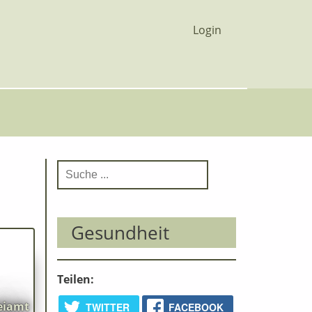
Login
S
u
c
h
Gesundheit
e
n aus
Teilen:
ündet.
eiamt
TWITTER
FACEBOOK