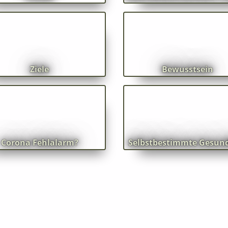
Dr. Dieter Broers erklärt hi
le
wunderbar einfach den Au
der Matrix und wie wir uns
auskoppeln können.
Ziele
Bewusstsein
ngeblich neu entdeckten
gibt es viele Fragen und
n. "Angeblich"? Ja, denn
aben schon vor seinem
Corona Fehlalarm?
Selbstbestimmte Gesun
uchen in den Medien davon
. Bereits 2013/14.