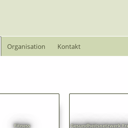
Organisation
Kontakt
Eine Gruppe von Coaches,
enkgymnastik
Mentoren und Therapeute
dem Freiamt haben ein
h Norbekov
Gesundheitsnetzwerk gegr
Fitness
Gesundheitsnetzwerk Fr